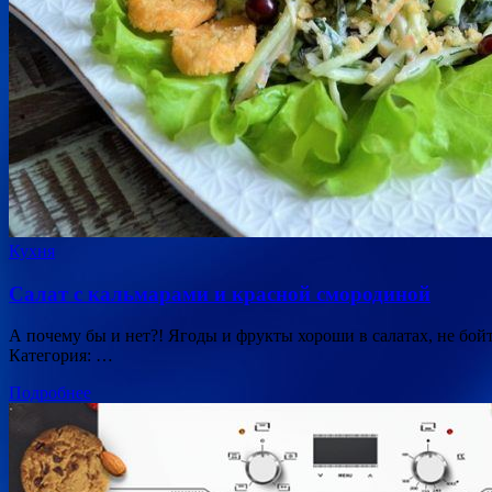
Кухня
Салат с кальмарами и красной смородиной
А почему бы и нет?! Ягоды и фрукты хороши в салатах, не бойт
Категория: …
Подробнее