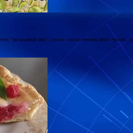
а тему "фальшивый заяц", только с вкраплениями филе. Чеснок, 