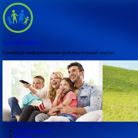
Перейти
к
содержимому
Seven Days Family.
Семейный информационно развлекательный портал.
Главная страница
Новости