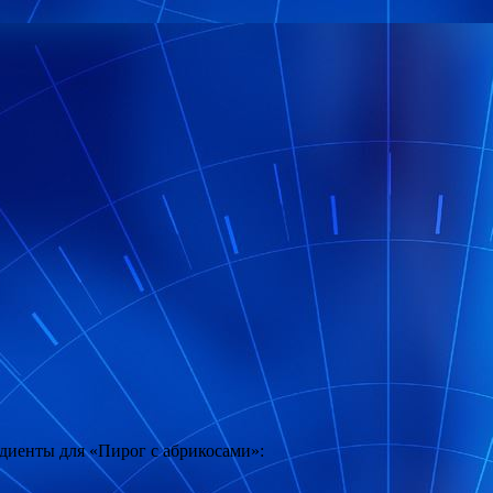
диенты для «Пирог с абрикосами»: