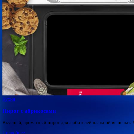
Кухня
Пирог с абрикосами
Вкусный, ароматный пирог для любителей влажной выпечки. У
Подробнее