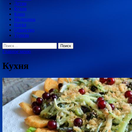
Детям
Кухня
Кино
Медицина
Наука
Общество
Туризм
Найти:
Главное меню
Кухня