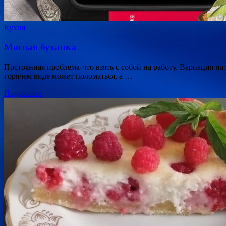
Кухня
Мясная буханка
Постоянная проблема-что взять с собой на работу. Вариация н
горячем виде может поломаться, а …
Подробнее