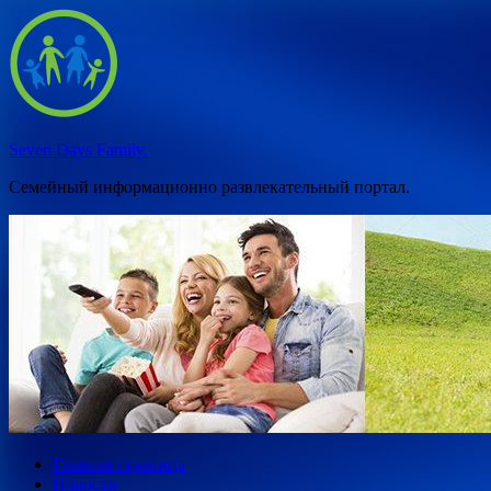
Перейти
к
содержимому
Seven Days Family.
Семейный информационно развлекательный портал.
Главная страница
Новости