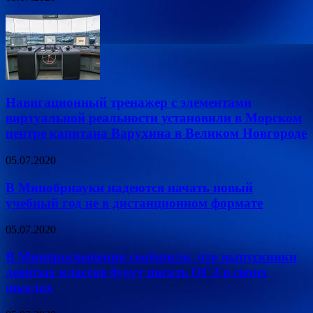
Навигационный тренажер с элементами
виртуальной реальности установили в Морском
центре капитана Варухина в Великом Новгороде
05.07.2020
В Минобрнауки надеются начать новый
учебный год не в дистанционном формате
05.07.2020
В Минпросвещения сообщили, что выпускники
девятых классов будут писать ОГЭ в своих
школах