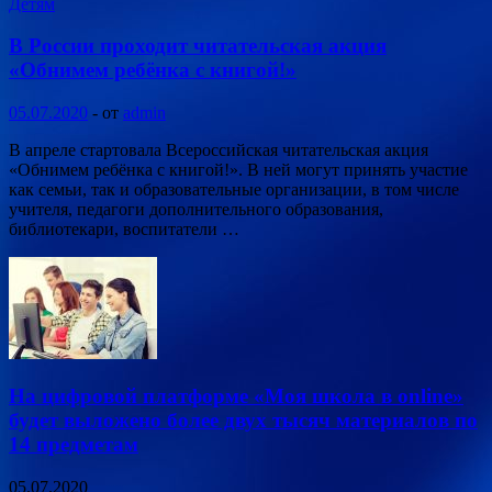
Детям
В России проходит читательская акция
«Обнимем ребёнка с книгой!»
05.07.2020
-
от
admin
В апреле стартовала Всероссийская читательская акция
«Обнимем ребёнка с книгой!». В ней могут принять участие
как семьи, так и образовательные организации, в том числе
учителя, педагоги дополнительного образования,
библиотекари, воспитатели …
На цифровой платформе «Моя школа в online»
будет выложено более двух тысяч материалов по
14 предметам
05.07.2020