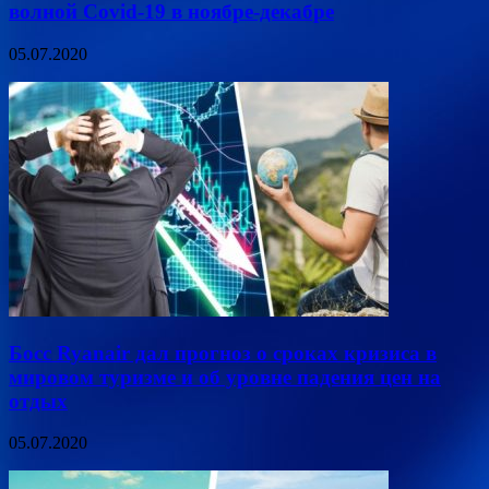
волной Covid-19 в ноябре-декабре
05.07.2020
Босс Ryanair дал прогноз о сроках кризиса в
мировом туризме и об уровне падения цен на
отдых
05.07.2020