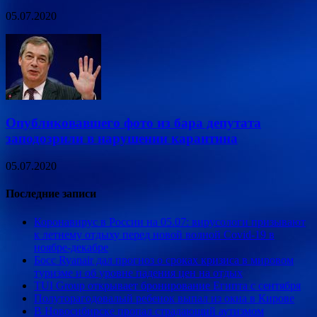
05.07.2020
Опубликовавшего фото из бара депутата
заподозрили в нарушении карантина
05.07.2020
Последние записи
Коронавирус в России на 05.07: вирусологи призывают
к летнему отдыху перед новой волной Covid-19 в
ноябре-декабре
Босс Ryanair дал прогноз о сроках кризиса в мировом
туризме и об уровне падения цен на отдых
TUI Group открывает бронирование Египта с сентября
Полуторагодовалый ребенок выпал из окна в Кирове
В Новосибирске пропал страдающий аутизмом