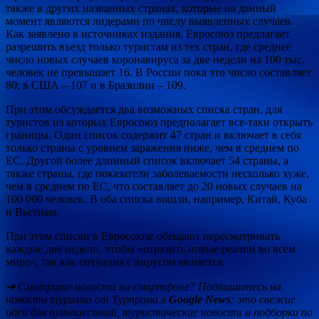
также в других названных странах, которые на данный
момент являются лидерами по числу выявленных случаев.
Как заявлено в источниках издания, Евросоюз предлагает
разрешить въезд только туристам из тех стран, где среднее
число новых случаев коронавируса за две недели на 100 тыс.
человек не превышает 16. В России пока это число составляет
80; в США – 107 и в Бразилии – 109.
При этом обсуждается два возможных списка стран, для
туристов из которых Евросоюз предполагает все-таки открыть
границы. Один список содержит 47 стран и включает в себя
только страны с уровнем заражения ниже, чем в среднем по
ЕС. Другой более длинный список включает 54 страны, а
также страны, где показатели заболеваемости несколько хуже,
чем в среднем по ЕС, что составляет до 20 новых случаев на
100 000 человек. В оба списка вошли, например, Китай, Куба
и Вьетнам.
При этом списки в Евросоюзе обещают пересматривать
каждые две недели, чтобы «отразить новые реалии во всем
мире», так как ситуация с вирусом меняется.
➔ Смотрите новости на смартфоне? Подпишитесь на
новости туризма от Турпрома в
Google News
: это свежие
идеи для путешествий, туристические новости и подборки по