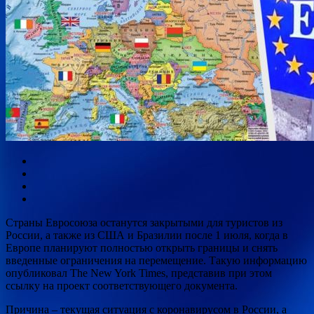
Страны Евросоюза останутся закрытыми для туристов из
России, а также из США и Бразилии после 1 июля, когда в
Европе планируют полностью открыть границы и снять
введенные ограничения на перемещение. Такую информацию
опубликовал The New York Times, представив при этом
ссылку на
проект соответствующего документа.
Причина – текущая ситуация с коронавирусом в России, а