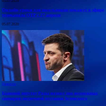
05.07.2020
Онлайн-уроки для школьников покажут в эфире
телеканала ОТР с 27 апреля
05.07.2020
Новости
Бывший депутат Рады назвал два возможных
сценария досрочной отставки Зеленского