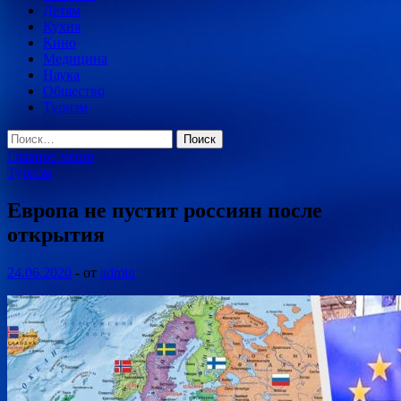
Детям
Кухня
Кино
Медицина
Наука
Общество
Туризм
Найти:
Главное меню
Туризм
Европа не пустит россиян после
открытия
24.06.2020
-
от
admin