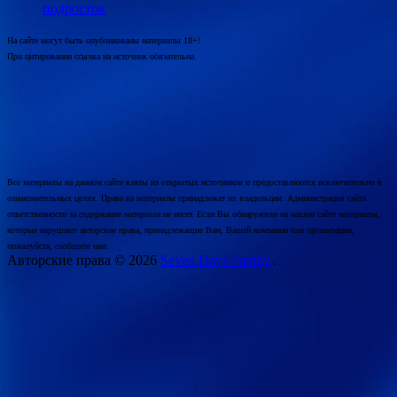
подросток
На сайте могут быть опубликованы материалы 18+!
При цитировании ссылка на источник обязательна.
Все материалы на данном сайте взяты из открытых источников и предоставляются исключительно в
ознакомительных целях. Права на материалы принадлежат их владельцам. Администрация сайта
ответственности за содержание материала не несет. Если Вы обнаружили на нашем сайте материалы,
которые нарушают авторские права, принадлежащие Вам, Вашей компании или организации,
пожалуйста, сообщите нам.
Авторские права © 2026
Seven Days Family.
.