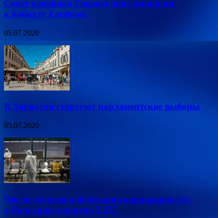
Совет раввинов Европы присоединился
к бойкоту Facebook
05.07.2020
В Хорватии стартуют парламентские выборы
05.07.2020
Число случаев заболевания коронавирусом
в Болгарии достигло 5 677