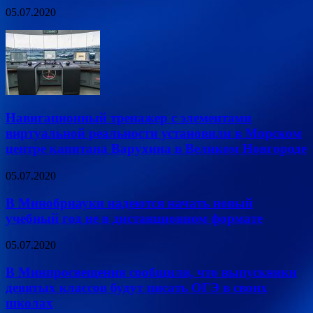
05.07.2020
Навигационный тренажер с элементами
виртуальной реальности установили в Морском
центре капитана Варухина в Великом Новгороде
05.07.2020
В Минобрнауки надеются начать новый
учебный год не в дистанционном формате
05.07.2020
В Минпросвещения сообщили, что выпускники
девятых классов будут писать ОГЭ в своих
школах