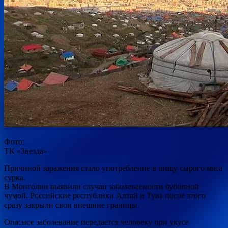
Фото:
ТК «Звезда»
Причиной заражения стало употребление в пищу сырого мяса
сурка.
В Монголии выявили случаи заболеваемости бубонной
чумой. Российские республики Алтай и Тува после этого
сразу закрыли свои внешние границы.
Опасное заболевание передается человеку
при укусе