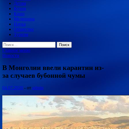
Детям
Кухня
Кино
Медицина
Наука
Общество
Туризм
Найти:
Главное меню
Новости
В Монголии ввели карантин из-
за случаев бубонной чумы
04.07.2020
-
от
admin