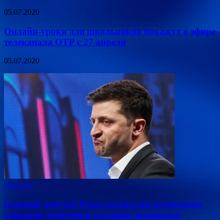
05.07.2020
Онлайн-уроки для школьников покажут в эфире
телеканала ОТР с 27 апреля
05.07.2020
Новости
Бывший депутат Рады назвал два возможных
сценария досрочной отставки Зеленского