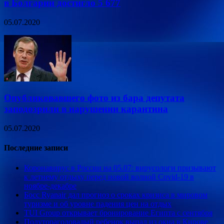
в Болгарии достигло 5 677
05.07.2020
Опубликовавшего фото из бара депутата
заподозрили в нарушении карантина
05.07.2020
Последние записи
Коронавирус в России на 05.07: вирусологи призывают
к летнему отдыху перед новой волной Covid-19 в
ноябре-декабре
Босс Ryanair дал прогноз о сроках кризиса в мировом
туризме и об уровне падения цен на отдых
TUI Group открывает бронирование Египта с сентября
Полуторагодовалый ребенок выпал из окна в Кирове