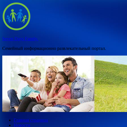
Перейти
к
содержимому
Seven Days Family.
Семейный информационно развлекательный портал.
Главная страница
Новости