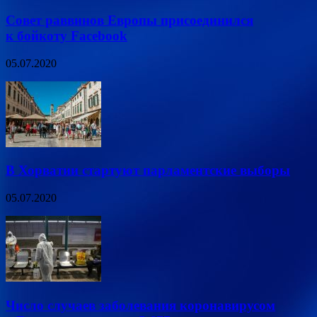
Совет раввинов Европы присоединился
к бойкоту Facebook
05.07.2020
В Хорватии стартуют парламентские выборы
05.07.2020
Число случаев заболевания коронавирусом