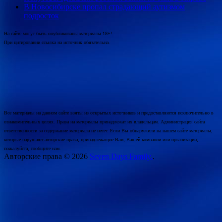
В Новосибирске пропал страдающий аутизмом
подросток
На сайте могут быть опубликованы материалы 18+!
При цитировании ссылка на источник обязательна.
Все материалы на данном сайте взяты из открытых источников и предоставляются исключительно в
ознакомительных целях. Права на материалы принадлежат их владельцам. Администрация сайта
ответственности за содержание материала не несет. Если Вы обнаружили на нашем сайте материалы,
которые нарушают авторские права, принадлежащие Вам, Вашей компании или организации,
пожалуйста, сообщите нам.
Авторские права © 2026
Seven Days Family.
.