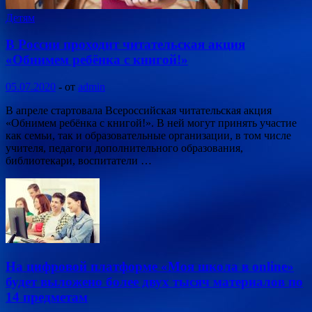
Детям
В России проходит читательская акция
«Обнимем ребёнка с книгой!»
05.07.2020
-
от
admin
В апреле стартовала Всероссийская читательская акция
«Обнимем ребёнка с книгой!». В ней могут принять участие
как семьи, так и образовательные организации, в том числе
учителя, педагоги дополнительного образования,
библиотекари, воспитатели …
На цифровой платформе «Моя школа в online»
будет выложено более двух тысяч материалов по
14 предметам