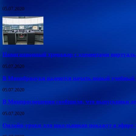
05.07.2020
Навигационный тренажер с элементами виртуаль
05.07.2020
В Минобрнауки надеются начать новый учебный 
05.07.2020
В Минпросвещения сообщили, что выпускники дев
05.07.2020
Онлайн-уроки для школьников покажут в эфире т