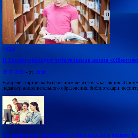
Детям
В России проходит читательская акция «Обнимем 
05.07.2020
-
от
admin
В апреле стартовала Всероссийская читательская акция «Обниме
педагоги дополнительного образования, библиотекари, воспит
На цифровой платформе «Моя школа в online» бу