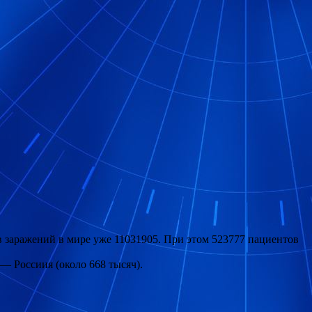
в заражений в мире уже 11031905. При этом
523777 пациентов
— Россиия (около 668 тысяч).