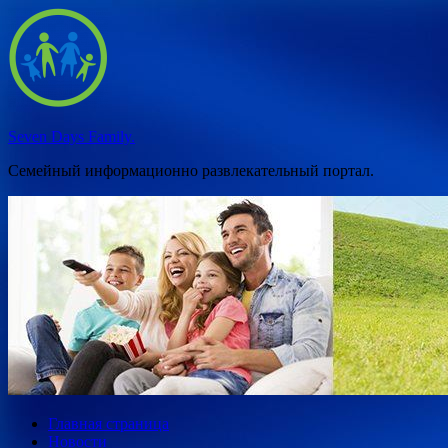
Перейти
к
содержимому
Seven Days Family.
Семейный информационно развлекательный портал.
Главная страница
Новости