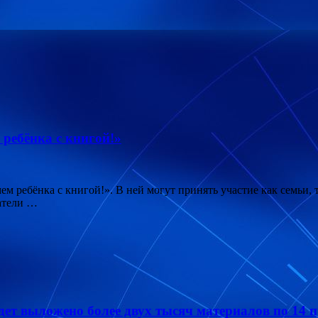
ребёнка с книгой!»
м ребёнка с книгой!». В ней могут принять участие как семьи, т
атели …
дет выложено более двух тысяч материалов по 14 