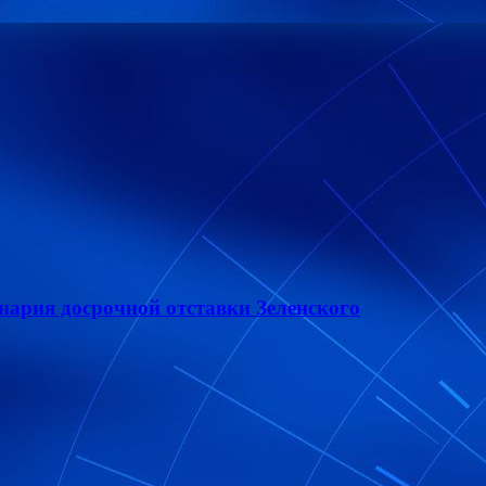
ария досрочной отставки Зеленского