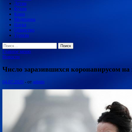
Детям
Кухня
Кино
Медицина
Наука
Общество
Туризм
Найти:
Главное меню
Новости
Число заразившихся коронавирусом на 
04.07.2020
-
от
admin