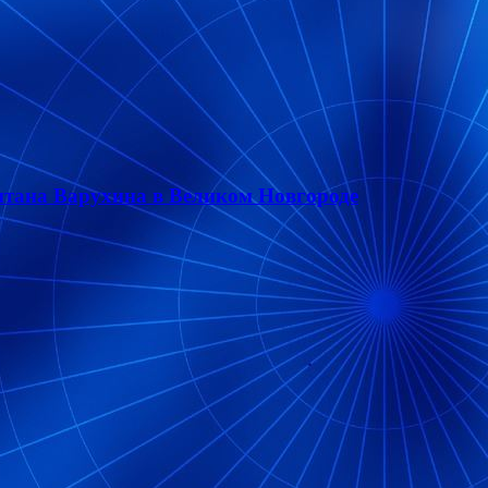
итана Варухина в Великом Новгороде