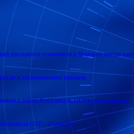
ной реальности установили в Морском центре кап
год не в дистанционном формате
ятых классов будут писать ОГЭ в своих школах
елеканала ОТР с 27 апреля