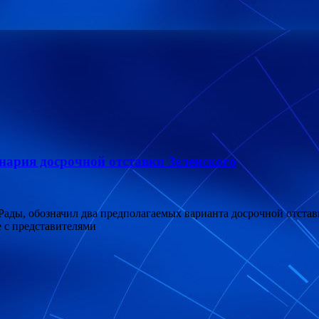
ария досрочной отставки Зеленского
Рады, обозначил два предполагаемых варианта досрочной отстав
е с представителями