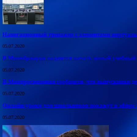
Навигационный тренажер с элементами виртуаль
05.07.2020
В Минобрнауки надеются начать новый учебный 
05.07.2020
В Минпросвещения сообщили, что выпускники дев
05.07.2020
Онлайн-уроки для школьников покажут в эфире т
05.07.2020