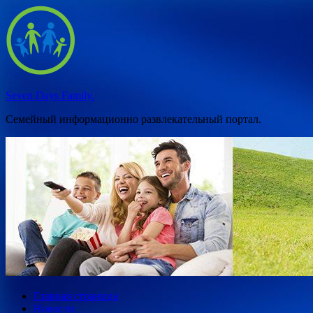
Перейти
к
содержимому
Seven Days Family.
Семейный информационно развлекательный портал.
Главная страница
Новости