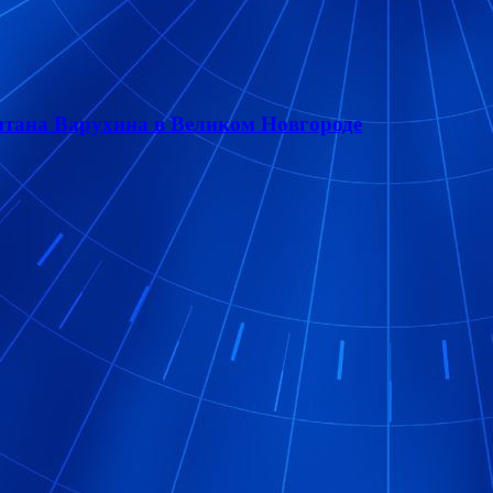
итана Варухина в Великом Новгороде