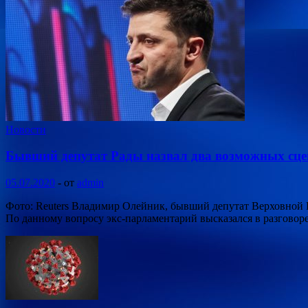
Новости
Бывший депутат Рады назвал два возможных сцен
05.07.2020
-
от
admin
Фото: Reuters Владимир Олейник, бывший депутат Верховной 
По данному вопросу экс-парламентарий высказался в разговор