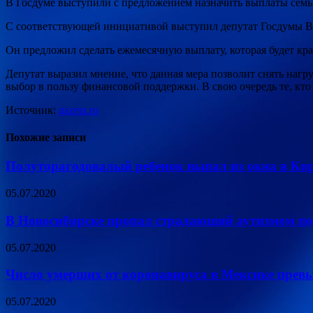
В Госдуме выступили с предложением назначить выплаты семьям
С соответствующей инициативой выступил депутат Госдумы В
Он предложил сделать ежемесячную выплату, которая
будет кр
Депутат выразил мнение, что данная мера позволит снять нагру
выбор в пользу финансовой поддержки. В свою очередь те, кто 
Источник:
gazeta.ru
Похожие записи
Полуторагодовалый ребенок выпал из окна в Ки
05.07.2020
В Новосибирске пропал страдающий аутизмом по
05.07.2020
Число умерших от коронавируса в Мексике превы
05.07.2020