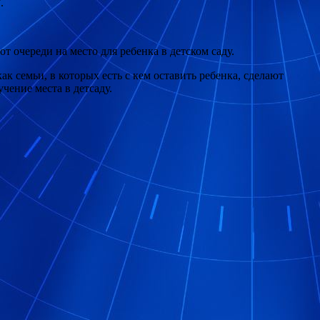
T
.
т очереди на место для ребенка в детском саду.
к семьи, в которых есть с кем оставить ребенка, сделают
чение места в детсаду.