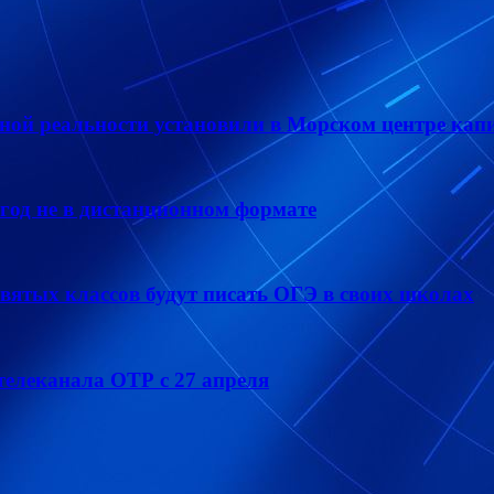
ной реальности установили в Морском центре кап
год не в дистанционном формате
ятых классов будут писать ОГЭ в своих школах
елеканала ОТР с 27 апреля