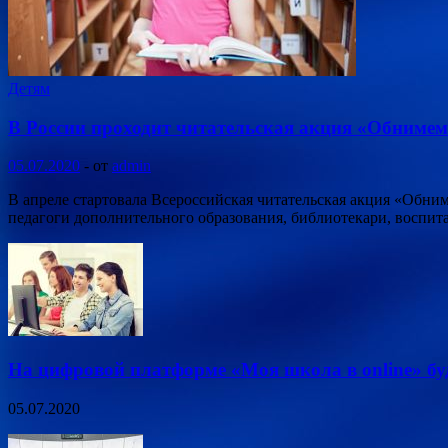
Детям
В России проходит читательская акция «Обнимем 
05.07.2020
-
от
admin
В апреле стартовала Всероссийская читательская акция «Обниме
педагоги дополнительного образования, библиотекари, воспит
На цифровой платформе «Моя школа в online» бу
05.07.2020