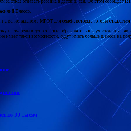
 за отказ отдавать ребенка в детский сад. Об этом сообщает
R
асилий Власов.
атна региональному МРОТ для семей, которые готовы отказаться о
зку на очереди в дошкольные образовательные учреждения, так ка
не имеет такой возможности, будут иметь больше шансов на полу
рове
дросток
сило 30 тысяч