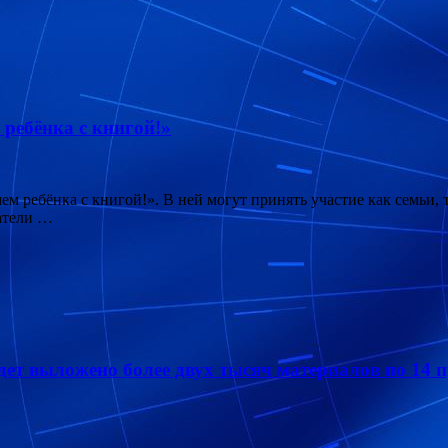
ребёнка с книгой!»
м ребёнка с книгой!». В ней могут принять участие как семьи, т
атели …
дет выложено более двух тысяч материалов по 14 