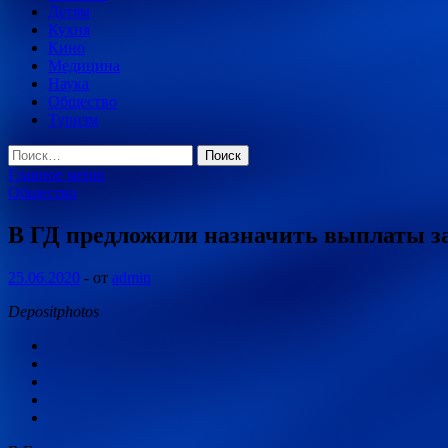
Детям
Кухня
Кино
Медицина
Наука
Общество
Туризм
Найти:
Главное меню
Общество
В ГД предложили назначить выплаты за 
25.06.2020
-
от
admin
Depositphotos