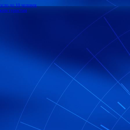
осло до 10 человек
ким туристам